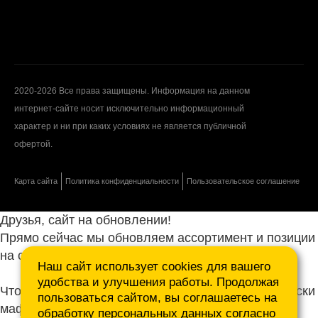
2020-2026 Все права защищены. Информация на данном
интернет-сайте носит исключительно информационный
характер и ни при каких условиях не является публичной
офертой.
Карта сайта
Политика конфиденциальности
Пользовательское соглашение
Друзья, сайт на обновлении!
Прямо сейчас мы обновляем ассортимент и позиции
на сайте.
Наш сайт использует cookies для вашего
удобства и улучшения работы. Продолжая
Чтобы не ждать, присылайте ваши запросы и списки
пользоваться сайтом, вы соглашаетесь на
маф нам на почту.
обработку персональных данных согласно