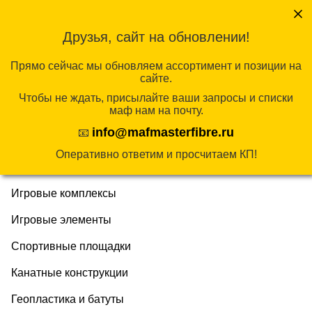
Перейти
к
Друзья, сайт на обновлении!
содержимому
КАТАЛОГ
Прямо сейчас мы обновляем ассортимент и позиции на
сайте.
Чтобы не ждать, присылайте ваши запросы и списки
Главная
/
ЭКО-ЛИНИЯ
/ Песочницы ЭКО
маф нам на почту.
info@mafmasterfibre.ru
📧
Продукция
Оперативно ответим и просчитаем КП!
Эко-линия
Игровые комплексы
Игровые элементы
Спортивные площадки
Канатные конструкции
Геопластика и батуты