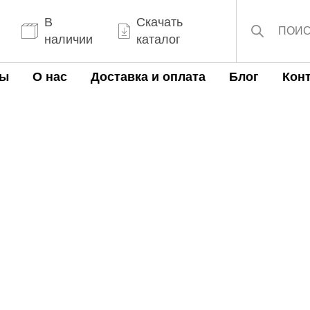
Поиск
товаров
В
Скачать
наличии
каталог
ты
О нас
Доставка и оплата
Блог
Кон
он работе по МАФам