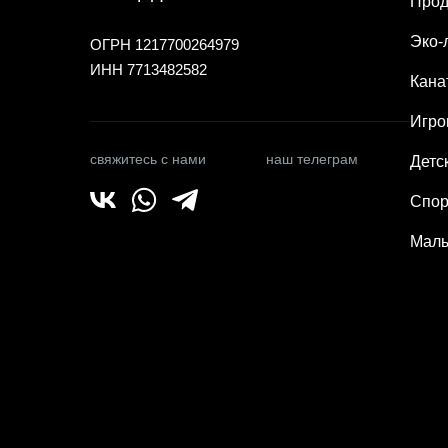
Прод
Эко-
ОГРН 1217700264979
ИНН 7713482582
Кана
Игро
свяжитесь с нами
наш телеграм
Детс
Спор
Малы