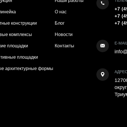
укция
Наши работы
ТЕЛЕ
+7 (4
линейка
О нас
+7 (4
тные конструкции
Блог
+7 (4
вые комплексы
Новости
E-MAI
кие площадки
Контакты
info@
тивные площадки
е архитектурные формы
АДРЕ
12700
округ
Триу