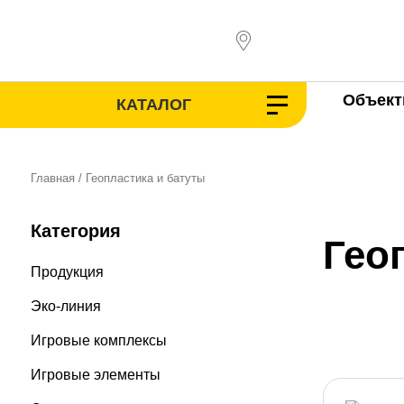
Перейти
к
содержимому
Объек
КАТАЛОГ
Главная
/ Геопластика и батуты
Категория
Гео
Продукция
Эко-линия
Игровые комплексы
Игровые элементы